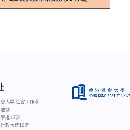
址
會大學 社會工作系
九龍塘
學道15號
行政大樓10樓