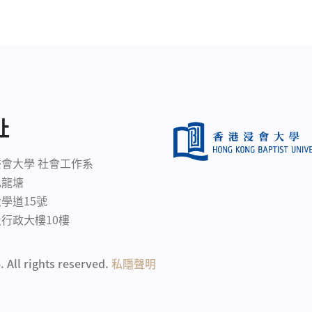
址
會大學 社會工作系
九龍塘
學道15號
行政大樓10樓
. All rights reserved.
私隱聲明