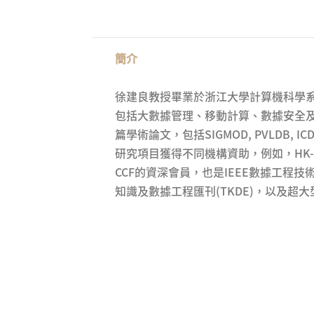
簡介
徐建良教授畢業於浙江大學計算機科學
包括大數據管理、移動計算、數據安全及
篇學術論文，包括SIGMOD, PVLDB, ICDE,
研究項目獲得不同機構資助，例如，HK-RG
CCF的資深會員，也是IEEE數據工程技
知識及數據工程匯刊(TKDE)，以及超大