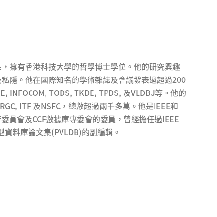
系，擁有香港科技大學的哲學博士學位。他的研究興趣
私隱。他在國際知名的學術雜誌及會議發表過超過200
 INFOCOM, TODS, TKDE, TPDS, 及VLDBJ等。他的
C, ITF 及NSFC，總數超過兩千多萬。他是IEEE和
術委員會及CCF數據庫專委會的委員，曾經擔任過IEEE
型資料庫論文集(PVLDB)的副編輯。